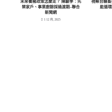
未來養豬政策怎麼走？ 陳駿季：先
視察台糖畜
禁家戶、事業廚餘採過渡期–聯合
能循環
新聞網
1 12 月, 2025