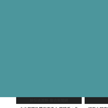
大自然環保科技
Written by
dev@crepowe
Updated
3 9 月, 2025
Posted in
最新消息
0 m
YOU MIGHT ALSO LIKE