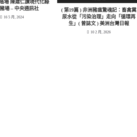
殖場 陳建仁讚現代化綠
豬場 – 中央通訊社
( 第19篇 ) 非洲豬瘟驚魂記：畜禽糞
尿水從「污染治理」走向「循環再
16 5 月, 2024
生」( 曾誌文 ) 美洲台灣日報
10 2 月, 2026