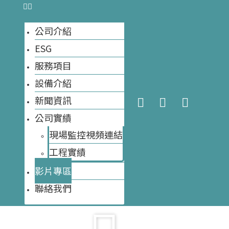
公司介紹
ESG
今天網站訪客數量:
24
網站訪客數量總計:
8,294
服務項目
設備介紹
新聞資訊
公司實績
現場監控視頻連結
工程實績​
e）環保
大自然瑞賽克（Recycle）環保
影片專區
堆肥菌
堆肥箱菌床準備 3加入堆肥菌
攪拌
聯絡我們