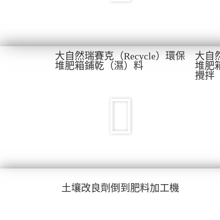
大自然瑞賽克（Recycle）環保
大自然
堆肥箱鋪乾（濕）料
堆肥
攪拌
土壤改良劑倒到肥料加工機