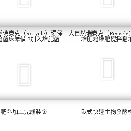
瑞賽克（Recycle）環保
大自然瑞賽克（Recycl
箱菌床準備 3加入堆肥菌
堆肥箱堆肥攪拌翻
肥料加工完成裝袋
臥式快速生物發酵