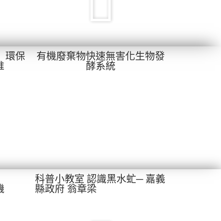
e）環保
有機廢棄物快速無害化生物發
堆
酵系統
科普小教室 認識黑水虻─ 嘉義
機
縣政府 翁章梁