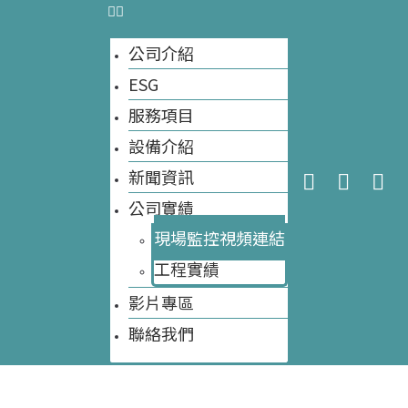
大自然環保科技
公司介紹
ESG
今天網站訪客數量:
17
首頁
>
現場監控視頻連結
網站訪客數量總計:
8,287
服務項目
設備介紹
現場監控視頻連結
新聞資訊
公司實績
現場監控視頻連結
工程實績​
影片專區
聯絡我們