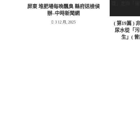
屏東 堆肥場每晚飄臭 縣府送檢偵
辦–中時新聞網
3 12 月, 2025
( 第19篇
尿水從「污
生」( 