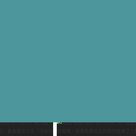
傳遞活動補助要點
r
in read