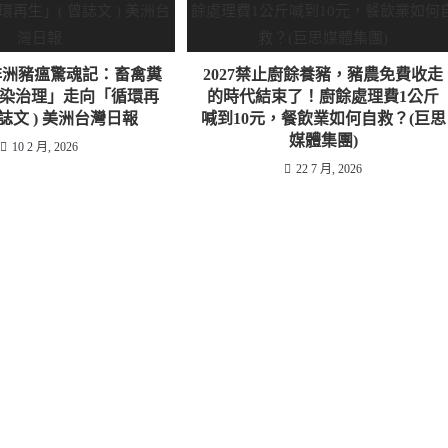
 ) 非洲豬瘟驚魂記：畜禽糞
2027禁止廚餘養豬，豬農免費收走
染治理」走向「循環再
的時代結束了！廚餘處理費1公斤
曾誌文 ) 美洲台灣日報
喊到10元，餐飲業如何自救？(巨思
媒體集團)
10 2 月, 2026
22 7 月, 2026