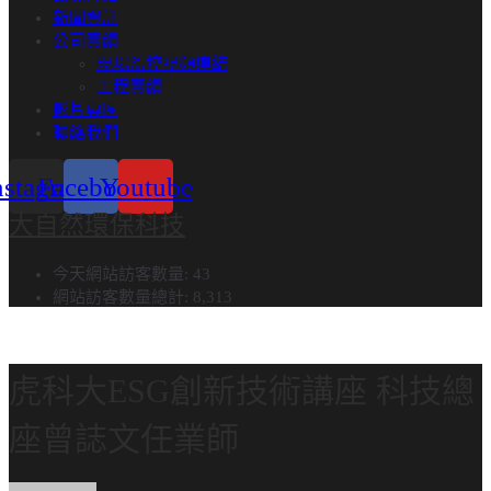
新聞資訊
公司實績
現場監控視頻連結
工程實績​
影片專區
聯絡我們
nstagram
Facebook
Youtube
大自然環保科技
今天網站訪客數量:
43
網站訪客數量總計:
8,313
虎科大ESG創新技術講座 科技總
座曾誌文任業師