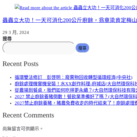
蟲蟲立大功！一天可消化200公斤廚餘，翁章梁肯定梅山鄉黑
29 3 月, 2024
搜尋
搜尋
Recent Posts
循環雙法修訂 彭啓明：廢棄物回收轉型循環經濟(中央社)
廚餘處理機實機安裝！水XX創作料理-府城店(大自然環保科
從農場到餐桌，我們如何吃得更永續？(大自然環保科技有限
2027 禁止廚餘養豬倒數！餐飲業準備好了嗎？(大自然環保
2027禁止廚餘養豬，豬農免費收走的時代結束了！廚餘處理費
Recent Comments
尚無留言可供顯示。