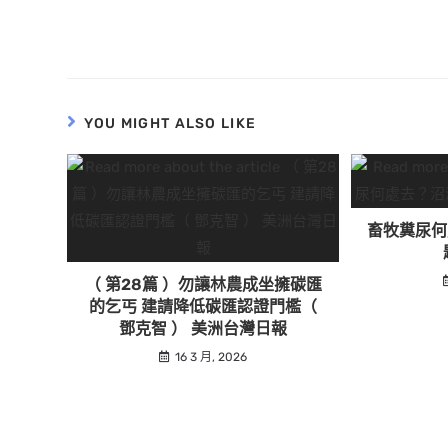
YOU MIGHT ALSO LIKE
畜牧糞尿何
（ 第28篇 ）勿讓林農成坐擁碳匯
的乞丐 建請降低碳匯認證門檻（
鄧克智 ） 美洲台灣日報
16 3 月, 2026