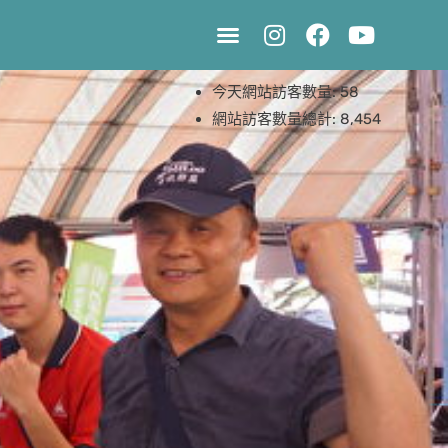
公司介紹
服務項目
設備介紹
新聞資訊
公司實績
影片專區
聯絡我們
今天網站訪客數量:
58
網站訪客數量總計:
8,454