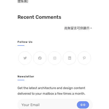
體集團)
Recent Comments
尚無留言可供顯示。
Follow Us
Newsletter
Get the latest architecture and design content
delivered to your mailbox a few times a month.
GO