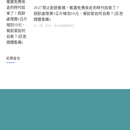
2027禁止廚餘養豬，豬農免費收走的時代結束了！
廚餘處理費1公斤喊到10元，餐飲業如何自救？(巨思
媒體集團)
22 7 月, 2026
/
0 COMMENTS
近期留言