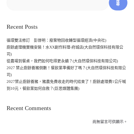
搜
尋
Recent Posts
循環雙法修訂 彭啓明：廢棄物回收轉型循環經濟(中央社)
廚餘處理機實機安裝！水XX創作料理-府城店(大自然環保科技有限公
司)
從農場到餐桌，我們如何吃得更永續？(大自然環保科技有限公司)
2027 禁止廚餘養豬倒數！餐飲業準備好了嗎？(大自然環保科技有限公
司)
2027禁止廚餘養豬，豬農免費收走的時代結束了！廚餘處理費1公斤喊
到10元，餐飲業如何自救？(巨思媒體集團)
Recent Comments
尚無留言可供顯示。