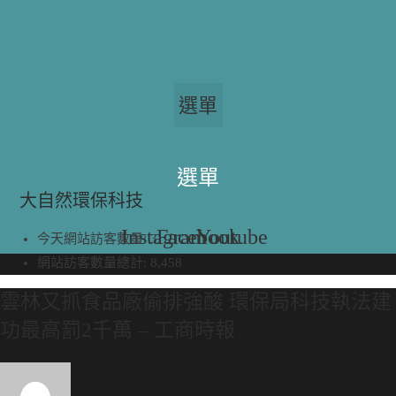
Skip
to
content
選單
選單
大自然環保科技
Instagram
Facebook
Youtube
今天網站訪客數量:
3
網站訪客數量總計:
8,458
雲林又抓食品廠偷排強酸 環保局科技執法建
功最高罰2千萬 – 工商時報