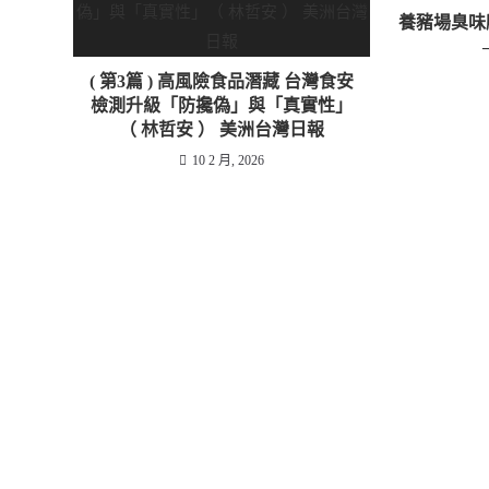
養豬場臭味顧
( 第3篇 ) 高風險食品潛藏 台灣食安
檢測升級「防攙偽」與「真實性」
（ 林哲安 ） 美洲台灣日報
10 2 月, 2026