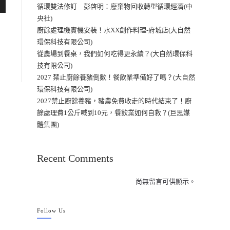
循環雙法修訂 彭啓明：廢棄物回收轉型循環經濟(中
央社)
廚餘處理機實機安裝！水XX創作料理-府城店(大自然
環保科技有限公司)
從農場到餐桌，我們如何吃得更永續？(大自然環保科
技有限公司)
2027 禁止廚餘養豬倒數！餐飲業準備好了嗎？(大自然
環保科技有限公司)
2027禁止廚餘養豬，豬農免費收走的時代結束了！廚
餘處理費1公斤喊到10元，餐飲業如何自救？(巨思媒
體集團)
Recent Comments
尚無留言可供顯示。
Follow Us