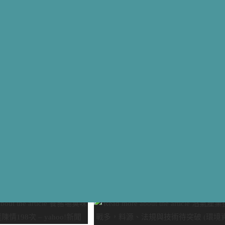
科技
in read