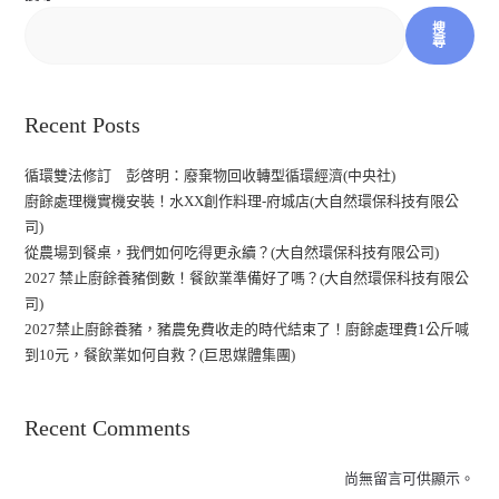
搜
尋
Recent Posts
循環雙法修訂 彭啓明：廢棄物回收轉型循環經濟(中央社)
廚餘處理機實機安裝！水XX創作料理-府城店(大自然環保科技有限公
司)
從農場到餐桌，我們如何吃得更永續？(大自然環保科技有限公司)
2027 禁止廚餘養豬倒數！餐飲業準備好了嗎？(大自然環保科技有限公
司)
2027禁止廚餘養豬，豬農免費收走的時代結束了！廚餘處理費1公斤喊
到10元，餐飲業如何自救？(巨思媒體集團)
Recent Comments
尚無留言可供顯示。