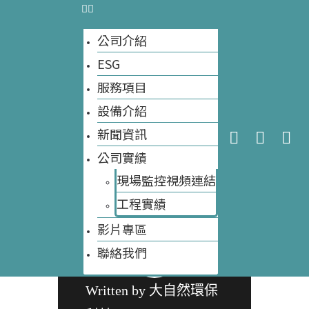
大自然環保科技
法？農委會訂
公司介紹
「腐熟」三標
ESG
今天網站訪客數量:
25
準，學者憂太
網站訪客數量總計:
8,295
服務項目
寬鬆 落實稽查
設備介紹
是關鍵 資料來
新聞資訊
公司實績
源：上下游
現場監控視頻連結
News&Market
工程實績​
影片專區
聯絡我們
Written by
大自然環保