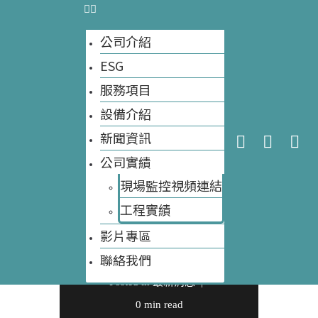
糞入農田 黃金
大自然環保科技
為何變炸彈 資
公司介紹
料來源：上下
ESG
今天網站訪客數量:
43
網站訪客數量總計:
8,498
游新聞
服務項目
設備介紹
新聞資訊
公司實績
現場監控視頻連結
Written by
大自然環保
工程實績​
科技
影片專區
聯絡我們
Updated
8 10 月, 2025
Posted in
最新消息
0 min read