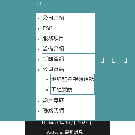
利用？8種方法
大自然環保科技
讓你輕鬆變現
公司介紹
土地價值 資料
ESG
今天網站訪客數量:
39
網站訪客數量總計:
8,377
來源：微宿部
服務項目
設備介紹
落格專欄
新聞資訊
公司實績
現場監控視頻連結
工程實績​
Written by
大自然環保
影片專區
科技
聯絡我們
Updated
14 10 月, 2025
Posted in
最新消息