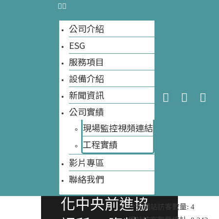
公司介紹
ESG
服務項目
設備介紹
新聞資訊
公司實績
現場監控視頻連結
環境部強調以
工程實績​
專業協助地方
影片專區
大自然環保科技
聯絡我們
成立「廚餘去
化中央前進協
今天網站訪客數量:
4