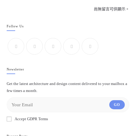
尚無留言可供顯示。
Follow Us
Newsletter
Get the latest architecture and design content delivered to your mailbox a
few times a month.
GO
Accept GDPR Terms