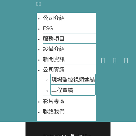
餘去化難題 蔡
大自然環保科技
易餘推「黑水
公司介紹
虻循環產業」
ESG
今天網站訪客數量:
58
網站訪客數量總計:
8,262
嘉義經驗當解
服務項目
設備介紹
方 資料來源：
新聞資訊
Yahoo新聞
公司實績
現場監控視頻連結
工程實績​
影片專區
Written by
大自然環保
聯絡我們
科技