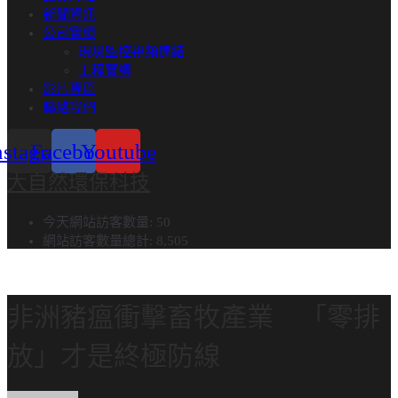
新聞資訊
公司實績
現場監控視頻連結
工程實績​
影片專區
聯絡我們
nstagram
Facebook
Youtube
大自然環保科技
今天網站訪客數量:
50
網站訪客數量總計:
8,505
非洲豬瘟衝擊畜牧產業 「零排
放」才是終極防線