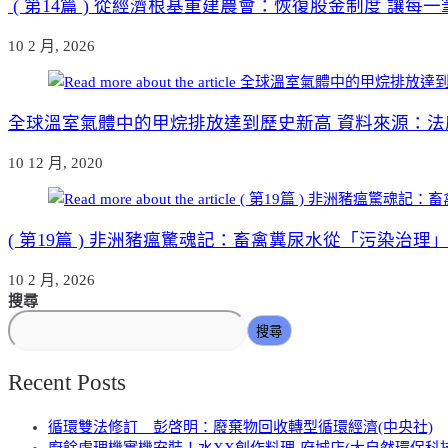
( 第14篇 ) 從經濟根基重建農會：恢復股金制度 讓每一
10 2 月, 2026
全球溫室氣體中的甲烷排放達到歷史新高 資料來源：法廣-
10 12 月, 2020
( 第19篇 ) 非洲豬瘟驚魂記：畜禽糞尿水從「污染治理
10 2 月, 2026
搜尋
搜尋
Recent Posts
循環雙法修訂 彭啓明：廢棄物回收轉型循環經濟(中央社)
廚餘處理機實機安裝！水XX創作料理-府城店(大自然環保科