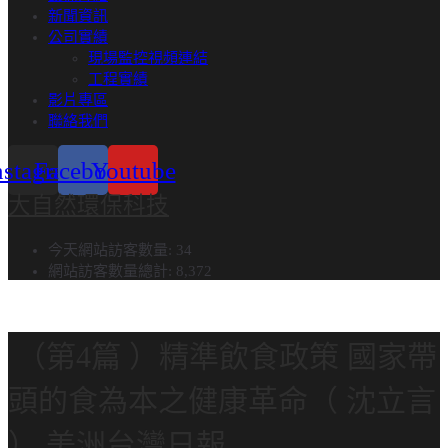
新聞資訊
公司實績
現場監控視頻連結
工程實績​
影片專區
聯絡我們
nstagram
Facebook
Youtube
大自然環保科技
今天網站訪客數量:
34
網站訪客數量總計:
8,372
（第4篇 ）精準飲食政策 國家帶
頭的食為本之健康革命（ 沈立言
） 美洲台灣日報