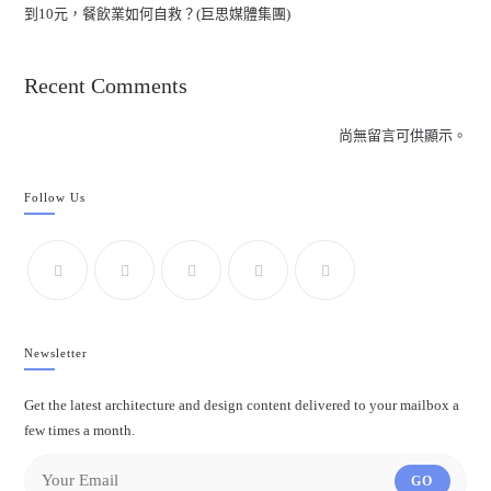
到10元，餐飲業如何自救？(巨思媒體集團)
Recent Comments
尚無留言可供顯示。
Follow Us
Newsletter
Get the latest architecture and design content delivered to your mailbox a
few times a month.
GO