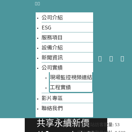
公司介紹
ESG
服務項目
設備介紹
新聞資訊
公司實績
現場監控視頻連結
大自然農旅宿
工程實績​
生態教育農場
影片專區
大自然環保科技
聯絡我們
【農地活化・
共享永續新價
今天網站訪客數量:
53