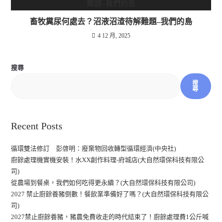
畜牧糞尿何處去？沼液沼渣待解難題–我們的島
4 12 月, 2025
搜尋
搜
尋
Recent Posts
循環雙法修訂 彭啓明：廢棄物回收轉型循環經濟(中央社)
廚餘處理機實機安裝！水XX創作料理-府城店(大自然環保科技有限公
司)
從農場到餐桌，我們如何吃得更永續？(大自然環保科技有限公司)
2027 禁止廚餘養豬倒數！餐飲業準備好了嗎？(大自然環保科技有限公
司)
2027禁止廚餘養豬，豬農免費收走的時代結束了！廚餘處理費1公斤喊