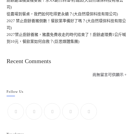
廚餘處理機實機安裝！水XX創作料理-府城店(大自然環保科技有限公
司)
從農場到餐桌，我們如何吃得更永續？(大自然環保科技有限公司)
2027 禁止廚餘養豬倒數！餐飲業準備好了嗎？(大自然環保科技有限公
司)
2027禁止廚餘養豬，豬農免費收走的時代結束了！廚餘處理費1公斤喊
到10元，餐飲業如何自救？(巨思媒體集團)
Recent Comments
尚無留言可供顯示。
Follow Us
Newsletter