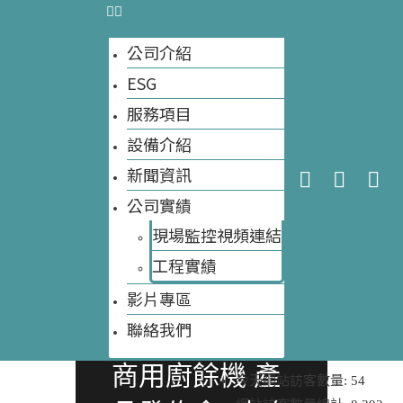
公司介紹
ESG
服務項目
設備介紹
新聞資訊
公司實績
現場監控視頻連結
【巔峰對策】
工程實績​
2026 全國首
影片專區
大自然環保科技
聯絡我們
創：液態醱酵
商用廚餘機 產
今天網站訪客數量:
54