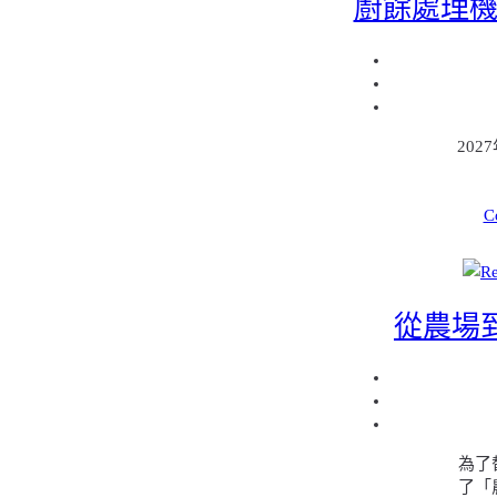
廚餘處理機
20
C
從農場
為了
了「