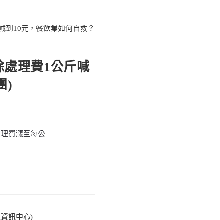
餘處理費1公斤喊
團)
處理費漲至每公