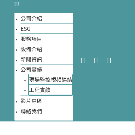
公司介紹
ESG
今天網站訪客數量:
55
網站訪客數量總計:
8,451
服務項目
設備介紹
然環保科技有限公
新聞資訊
公司實績
現場監控視頻連結
工程實績​
將走入歷史。未
影片專區
出每公斤處理費
聯絡我們
小的經營壓力。