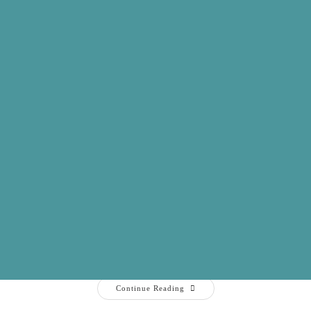
廚餘養豬倒數！餐飲業準備好了嗎？(大自
司)
大自然環保科技
最新消息
22 7 月, 2026
7 年全面禁止廚餘養豬政策上路，過去「豬農免費收走廚餘」的時代即
是免費處理的廢棄物，而是一項需要付費管理的成本，市場甚至傳
 元，對餐廳、小吃店、學校團膳、食品工廠等業者而言，勢必帶來不
Continue Reading